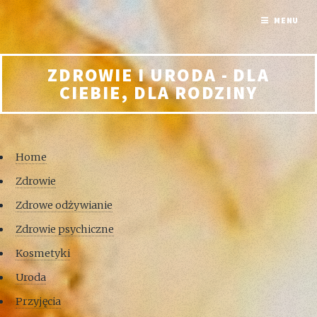
MENU
ZDROWIE I URODA - DLA
CIEBIE, DLA RODZINY
Home
Zdrowie
Zdrowe odżywianie
Zdrowie psychiczne
Kosmetyki
Uroda
Przyjęcia