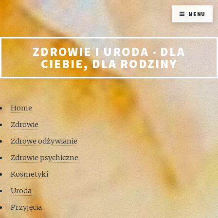
MENU
ZDROWIE I URODA - DLA
CIEBIE, DLA RODZINY
Home
Zdrowie
Zdrowe odżywianie
Zdrowie psychiczne
Kosmetyki
Uroda
Przyjęcia