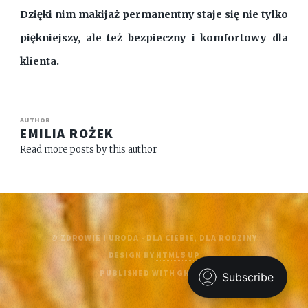
Dzięki nim makijaż permanentny staje się nie tylko
piękniejszy, ale też bezpieczny i komfortowy dla
klienta.
AUTHOR
EMILIA ROŻEK
Read more posts by this author.
© ZDROWIE I URODA - DLA CIEBIE, DLA RODZINY
DESIGN BY
HTML5 UP
PUBLISHED WITH
GHOST