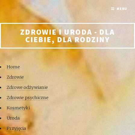
MENU
ZDROWIE I URODA - DLA
CIEBIE, DLA RODZINY
Home
Zdrowie
Zdrowe odżywianie
Zdrowie psychiczne
Kosmetyki
Uroda
Przyjęcia