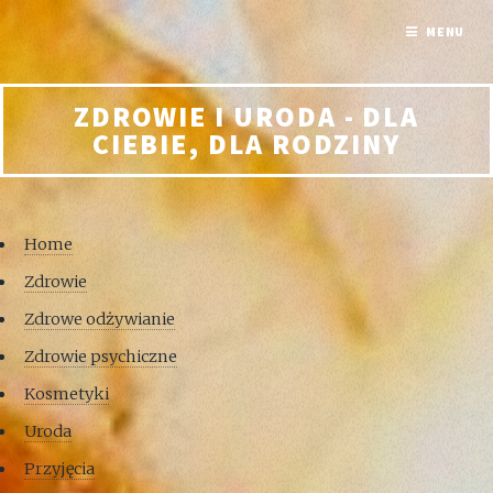
MENU
ZDROWIE I URODA - DLA
CIEBIE, DLA RODZINY
Home
Zdrowie
Zdrowe odżywianie
Zdrowie psychiczne
Kosmetyki
Uroda
Przyjęcia