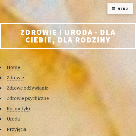
MENU
ZDROWIE I URODA - DLA
CIEBIE, DLA RODZINY
Home
Zdrowie
Zdrowe odżywianie
Zdrowie psychiczne
Kosmetyki
Uroda
Przyjęcia