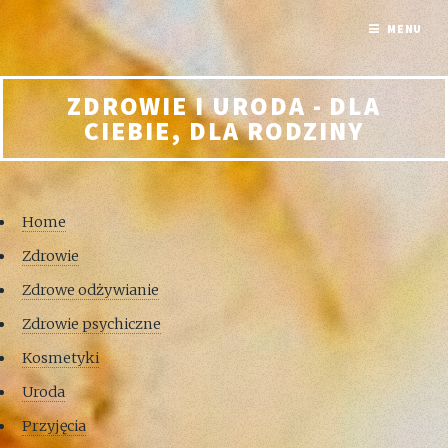
MENU
ZDROWIE I URODA - DLA
CIEBIE, DLA RODZINY
Home
Zdrowie
Zdrowe odżywianie
Zdrowie psychiczne
Kosmetyki
Uroda
Przyjęcia