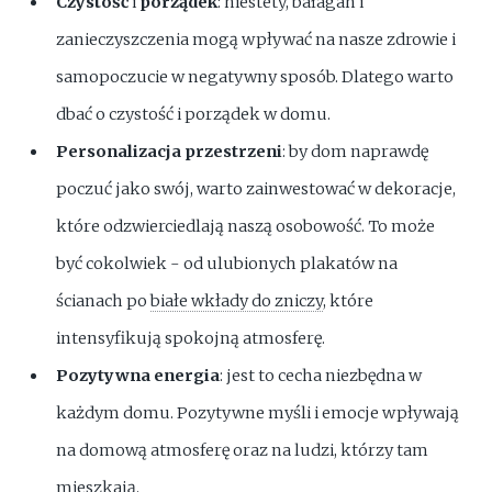
Czystość
i
porządek
: niestety, bałagan i
zanieczyszczenia mogą wpływać na nasze zdrowie i
samopoczucie w negatywny sposób. Dlatego warto
dbać o czystość i porządek w domu.
Personalizacja przestrzeni
: by dom naprawdę
poczuć jako swój, warto zainwestować w dekoracje,
które odzwierciedlają naszą osobowość. To może
być cokolwiek - od ulubionych plakatów na
ścianach po
białe wkłady do zniczy
, które
intensyfikują spokojną atmosferę.
Pozytywna energia
: jest to cecha niezbędna w
każdym domu. Pozytywne myśli i emocje wpływają
na domową atmosferę oraz na ludzi, którzy tam
mieszkają.