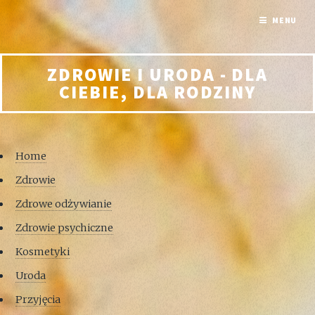
MENU
ZDROWIE I URODA - DLA
CIEBIE, DLA RODZINY
Home
Zdrowie
Zdrowe odżywianie
Zdrowie psychiczne
Kosmetyki
Uroda
Przyjęcia