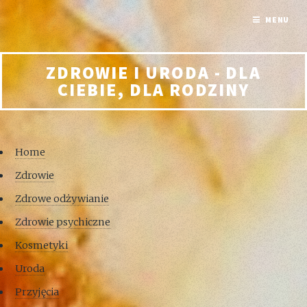
MENU
ZDROWIE I URODA - DLA
CIEBIE, DLA RODZINY
Home
Zdrowie
Zdrowe odżywianie
Zdrowie psychiczne
Kosmetyki
Uroda
Przyjęcia