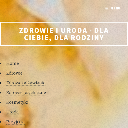
MENU
ZDROWIE I URODA - DLA
CIEBIE, DLA RODZINY
Home
Zdrowie
Zdrowe odżywianie
Zdrowie psychiczne
Kosmetyki
Uroda
Przyjęcia