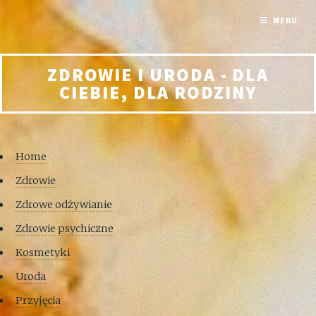
MENU
ZDROWIE I URODA - DLA
CIEBIE, DLA RODZINY
Home
Zdrowie
Zdrowe odżywianie
Zdrowie psychiczne
Kosmetyki
Uroda
Przyjęcia