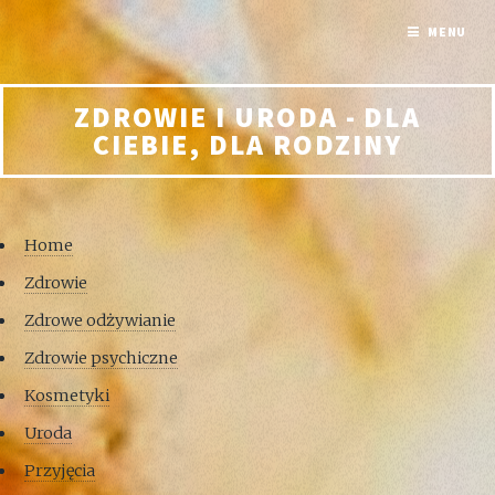
MENU
ZDROWIE I URODA - DLA
CIEBIE, DLA RODZINY
Home
Zdrowie
Zdrowe odżywianie
Zdrowie psychiczne
Kosmetyki
Uroda
Przyjęcia