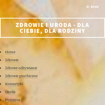
MENU
ZDROWIE I URODA - DLA
CIEBIE, DLA RODZINY
Home
Zdrowie
Zdrowe odżywianie
Zdrowie psychiczne
Kosmetyki
Uroda
Przyjęcia