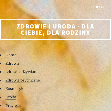
MENU
ZDROWIE I URODA - DLA
CIEBIE, DLA RODZINY
Home
Zdrowie
Zdrowe odżywianie
Zdrowie psychiczne
Kosmetyki
Uroda
Przyjęcia