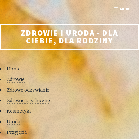
MENU
ZDROWIE I URODA - DLA
CIEBIE, DLA RODZINY
Home
Zdrowie
Zdrowe odżywianie
Zdrowie psychiczne
Kosmetyki
Uroda
Przyjęcia