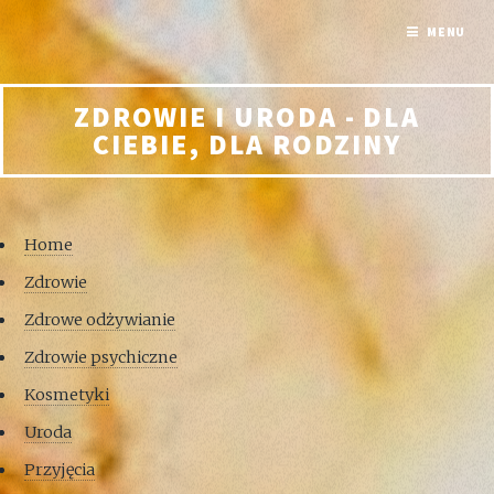
MENU
ZDROWIE I URODA - DLA
CIEBIE, DLA RODZINY
Home
Zdrowie
Zdrowe odżywianie
Zdrowie psychiczne
Kosmetyki
Uroda
Przyjęcia