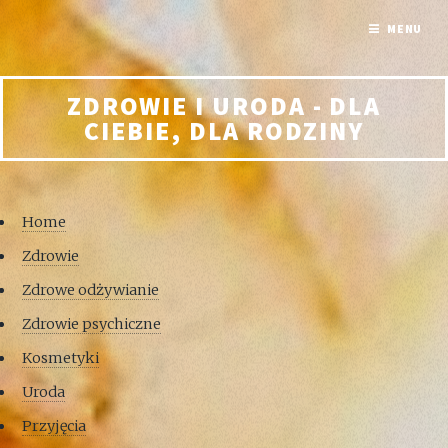
MENU
ZDROWIE I URODA - DLA
CIEBIE, DLA RODZINY
Home
Zdrowie
Zdrowe odżywianie
Zdrowie psychiczne
Kosmetyki
Uroda
Przyjęcia