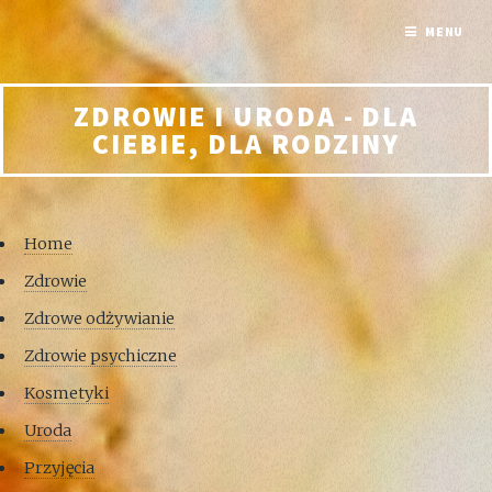
MENU
ZDROWIE I URODA - DLA
CIEBIE, DLA RODZINY
Home
Zdrowie
Zdrowe odżywianie
Zdrowie psychiczne
Kosmetyki
Uroda
Przyjęcia