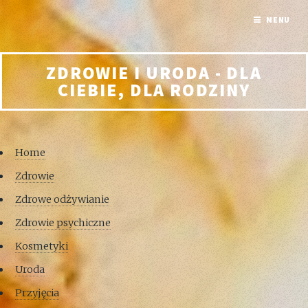
MENU
ZDROWIE I URODA - DLA
CIEBIE, DLA RODZINY
Home
Zdrowie
Zdrowe odżywianie
Zdrowie psychiczne
Kosmetyki
Uroda
Przyjęcia