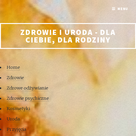
MENU
ZDROWIE I URODA - DLA
CIEBIE, DLA RODZINY
Home
Zdrowie
Zdrowe odżywianie
Zdrowie psychiczne
Kosmetyki
Uroda
Przyjęcia