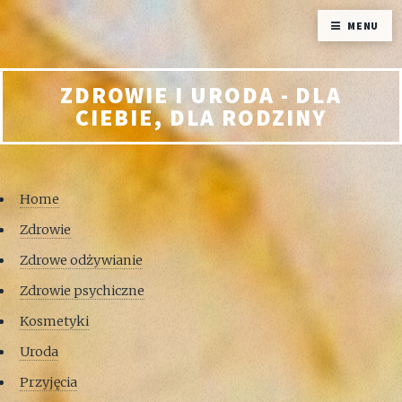
MENU
ZDROWIE I URODA - DLA
CIEBIE, DLA RODZINY
Home
Zdrowie
Zdrowe odżywianie
Zdrowie psychiczne
Kosmetyki
Uroda
Przyjęcia