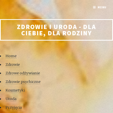
MENU
ZDROWIE I URODA - DLA
CIEBIE, DLA RODZINY
Home
Zdrowie
Zdrowe odżywianie
Zdrowie psychiczne
Kosmetyki
Uroda
Przyjęcia