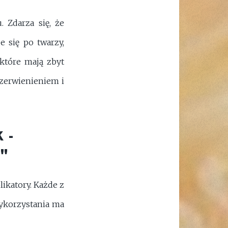
 Zdarza się, że
e się po twarzy,
 które mają zbyt
czerwienieniem i
 -
U"
likatory. Każde z
wykorzystania ma