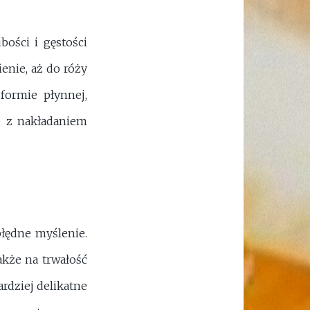
bości i gęstości
enie, aż do róży
formie płynnej,
ie z nakładaniem
błędne myślenie.
akże na trwałość
rdziej delikatne