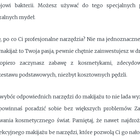
jowi bakterii. Możesz używać do tego specjalnych 
ralnych mydeł.
ę, po co Ci profesjonalne narzędzia? Nie ma jednoznaczn
i makijaż to Twoja pasja, pewnie chętnie zainwestujesz w d
dopiero zaczynasz zabawę z kosmetykami, zdecydo
zestawu podstawowych, niezbyt kosztownych pędzli.
ybór odpowiednich narzędzi do makijażu to nie lada wy
owinnaś poradzić sobie bez większych problemów. Z
wania kosmetycznego świat. Pamiętaj, że nawet najdroż
ekcyjnego makijażu be narzędzi, które pozwolą Ci go nało