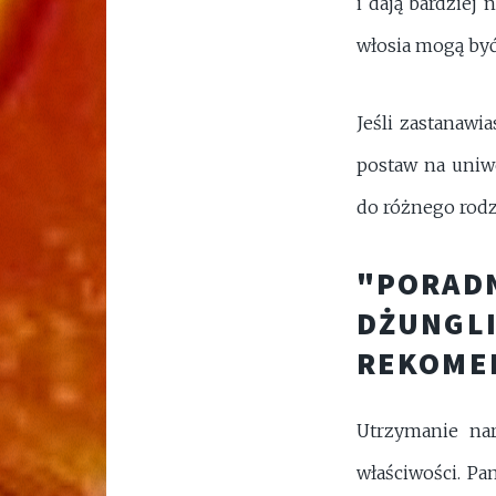
i dają bardziej 
włosia mogą być 
Jeśli zastanawi
postaw na uniw
do różnego rodz
"PORAD
DŻUNGLI
REKOME
Utrzymanie nar
właściwości. Pa