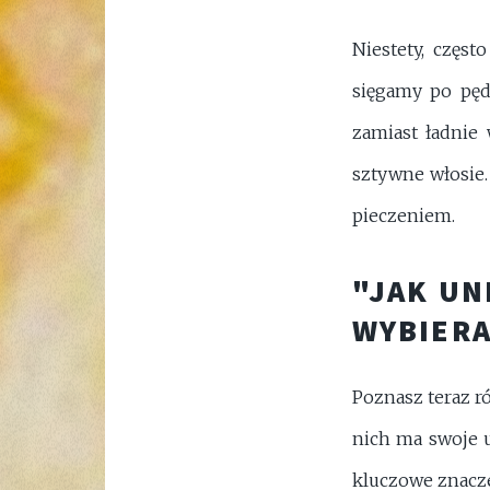
Niestety, częs
sięgamy po pędz
zamiast ładnie 
sztywne włosie.
pieczeniem.
"JAK UN
WYBIERA
Poznasz teraz ró
nich ma swoje u
kluczowe znacze