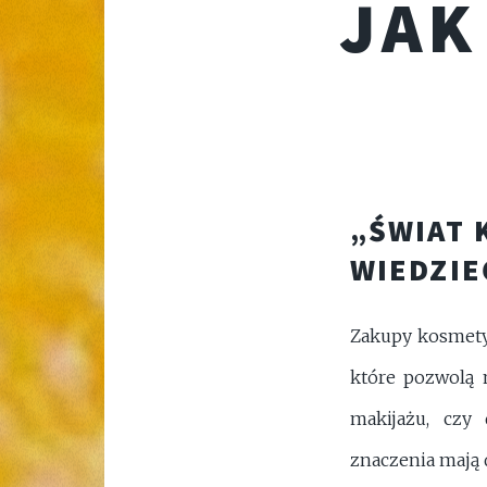
JAK
„ŚWIAT 
WIEDZIE
Zakupy kosmety
które pozwolą n
makijażu, czy 
znaczenia mają d