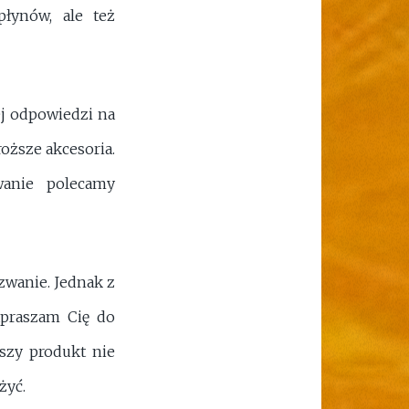
płynów, ale też
ej odpowiedzi na
roższe akcesoria.
wanie polecamy
zwanie. Jednak z
apraszam Cię do
szy produkt nie
żyć.