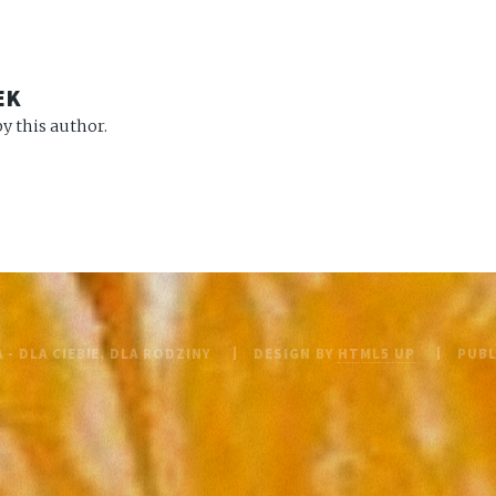
EK
y this author.
 - DLA CIEBIE, DLA RODZINY
DESIGN BY
HTML5 UP
PUB