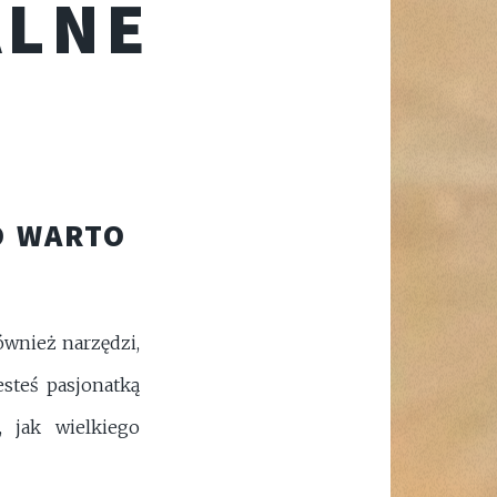
ALNE
O WARTO
wnież narzędzi,
esteś pasjonatką
, jak wielkiego