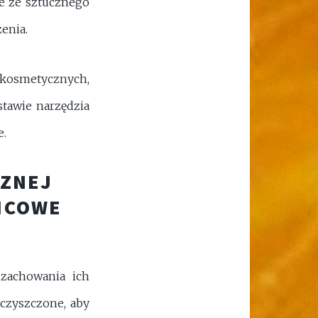
 te ze sztucznego
zenia.
w kosmetycznych,
tawie narzędzia
e.
CZNEJ
OŃCOWE
 zachowania ich
 czyszczone, aby