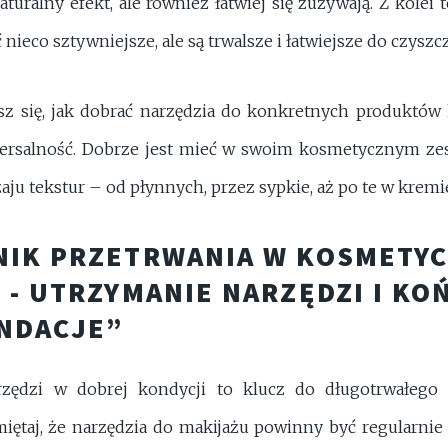
naturalny efekt, ale również łatwiej się zużywają. Z kolei
nieco sztywniejsze, ale są trwalsze i łatwiejsze do czyszc
asz się, jak dobrać narzędzia do konkretnych produktó
ersalność. Dobrze jest mieć w swoim kosmetycznym zes
aju tekstur – od płynnych, przez sypkie, aż po te w kremi
NIK PRZETRWANIA W KOSMETY
 - UTRZYMANIE NARZĘDZI I K
NDACJE”
zędzi w dobrej kondycji to klucz do długotrwałego
miętaj, że narzędzia do makijażu powinny być regularnie