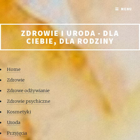
MENU
ZDROWIE I URODA - DLA
CIEBIE, DLA RODZINY
Home
Zdrowie
Zdrowe odżywianie
Zdrowie psychiczne
Kosmetyki
Uroda
Przyjęcia