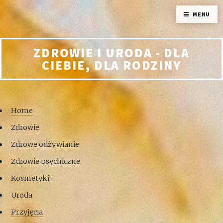
MENU
ZDROWIE I URODA - DLA
CIEBIE, DLA RODZINY
Home
Zdrowie
Zdrowe odżywianie
Zdrowie psychiczne
Kosmetyki
Uroda
Przyjęcia