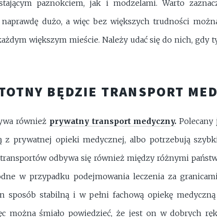
tającym paznokciem, jak i modzelami. Warto zaznac
 naprawdę dużo, a więc bez większych trudności można
każdym większym mieście. Należy udać się do nich, gdy t
STOTNY BĘDZIE TRANSPORT ME
rywa również
prywatny transport medyczny
.
Polecany 
ą z prywatnej opieki medycznej, albo potrzebują szybk
 transportów odbywa się również między różnymi państwa
dne w przypadku podejmowania leczenia za granicami 
n sposób stabilną i w pełni fachową opiekę medyczną
ięc można śmiało powiedzieć, że jest on w dobrych ręk