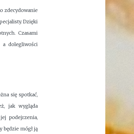
go zdecydowanie
pecjalisty. Dzięki
otnych. Czasami
 a dolegliwości
żna się spotkać,
eż, jak wygląda
ej podejrzenia,
y będzie mógł ją