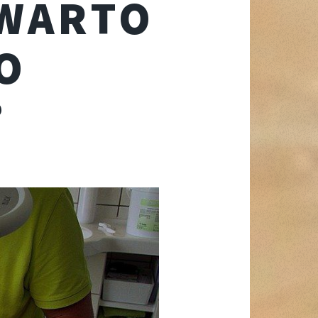
 WARTO
O
?