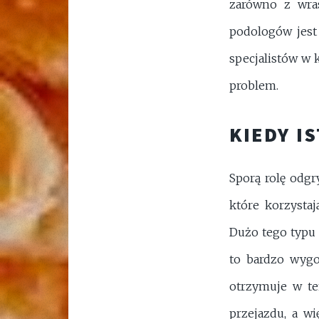
zarówno z wras
podologów jest
specjalistów w 
problem.
KIEDY I
Sporą rolę odg
które korzystaj
Dużo tego typu
to bardzo wygo
otrzymuje w te
przejazdu, a w