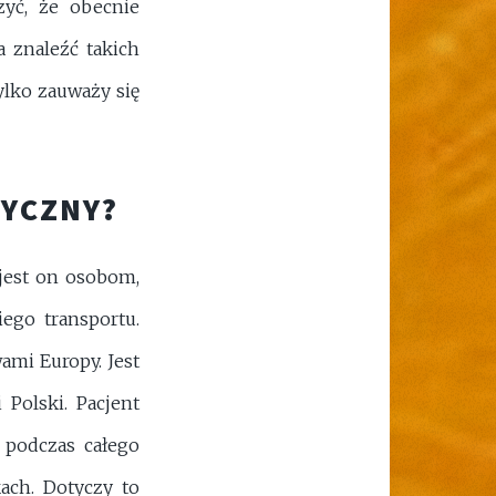
zyć, że obecnie
 znaleźć takich
ylko zauważy się
DYCZNY?
jest on osobom,
iego transportu.
mi Europy. Jest
Polski. Pacjent
 podczas całego
ach. Dotyczy to