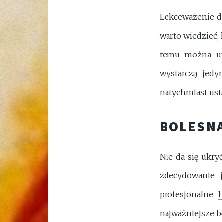
Lekceważenie d
warto wiedzieć, k
temu można uni
wystarczą jedy
natychmiast ust
BOLESN
Nie da się ukry
zdecydowanie j
profesjonalne
najważniejsze b