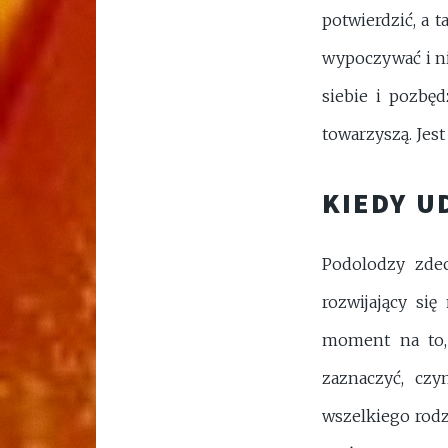
potwierdzić, a 
wypoczywać i ni
siebie i pozbęd
towarzyszą. Jes
KIEDY U
Podolodzy zdec
rozwijający si
moment na to, 
zaznaczyć, cz
wszelkiego rodz