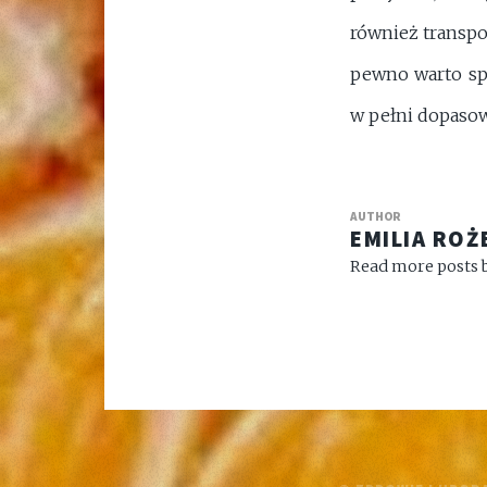
również transpo
pewno warto spr
w pełni dopaso
AUTHOR
EMILIA ROŻ
Read more posts b