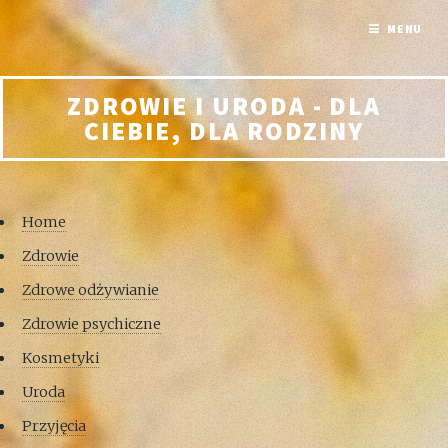
MENU
ZDROWIE I URODA - DLA
CIEBIE, DLA RODZINY
Home
Zdrowie
Zdrowe odżywianie
Zdrowie psychiczne
Kosmetyki
Uroda
Przyjęcia