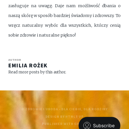
zasługuje na uwagę. Daje nam możliwość dbania o
naszą skórę w sposób bardziej świadomy i zdrowszy. To
wręcz naturalny wybór dla wszystkich, którzy cenią
sobie zdrowie i naturalne piękno!
AUTHOR
EMILIA ROŻEK
Read more posts by this author.
© ZDROWIE I URODA - DLA CIEBIE, DLA RODZINY
DESIGN BY
HTML5 UP
PUBLISHED WITH
GHOST