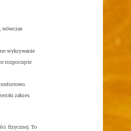
e, wówczas
esne wykrywanie
ze rozpoczęcie
komfortowo.
zeroki zakres
ci fizycznej. To