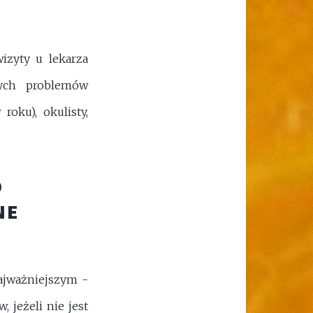
izyty u lekarza
nych problemów
roku), okulisty,
O
NE
ajważniejszym -
 jeżeli nie jest