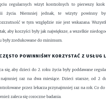
ęciu regularnych wizyt kontrolnych to pierwszy kro
ii życia. Niemniej jednak, te wizyty powinny b
ozrzutność w tym względzie nie jest wskazana. Wszys
ak, aby korzyści były jak największe, a wszelkie niedog
anu były zredukowane do minimum.
K CZĘSTO POWINNIŚMY KORZYSTAĆ Z USŁUG 
ca się, aby dzieci do 2. roku życia były poddawane reg
najmniej raz na dwa miesiące. Dzieci starsze, od 2 do
trolowane przez lekarza przynajmniej raz na rok. Co do 
wnież zaleca się coroczne badania.