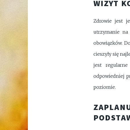
WIZYT 
Zdrowie jest j
utrzymanie na
obowiązków. Dot
cieszyły się na
jest regularn
odpowiedniej
p
poziomie.
ZAPLANU
PODSTA