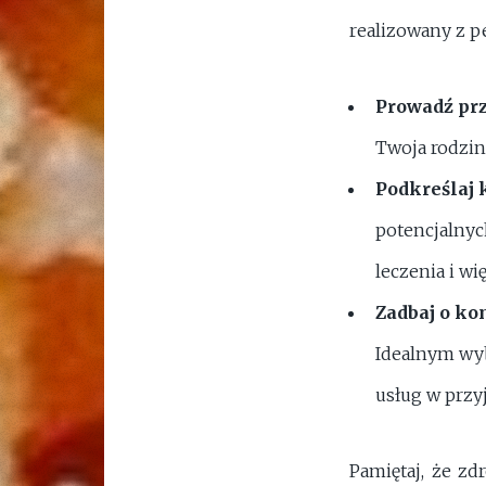
realizowany z 
Prowadź prz
Twoja rodzin
Podkreślaj 
potencjalnyc
leczenia i wi
Zadbaj o ko
Idealnym wyb
usług w przy
Pamiętaj, że zd