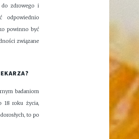
k do zdrowego i
yć odpowiednio
tko powinno być
odności związane
LEKARZA?
ularnym badaniom
 18 roku życia,
dorosłych, to po