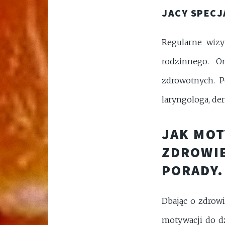
JACY SPECJ
Regularne wizy
rodzinnego. O
zdrowotnych. Po
laryngologa, der
JAK MOT
ZDROWIE
PORADY.
Dbając o zdrow
motywacji do dz