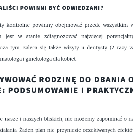
ALIŚCI POWINNI BYĆ ODWIEDZANI?
ty kontrolne powinny obejmować przede wszystkim w
n jest w stanie zdiagnozować najwięcej potencjal
za tym, zaleca się także wizyty u dentysty (2 razy w 
matologa i ginekologa dla kobiet.
YWOWAĆ RODZINĘ DO DBANIA 
: PODSUMOWANIE I PRAKTYCZ
ie nasze i naszych bliskich, nie możemy zapominać o n
iałania. Żaden plan nie przyniesie oczekiwanych efektów,