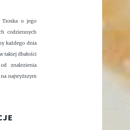
. Troska o jego
ch codziennych
chy każdego dnia
 takiej dbałości
od znalezienia
ą na najwyższym
CJE