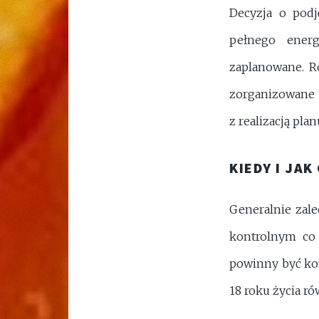
Decyzja o podj
pełnego energ
zaplanowane. R
zorganizowane t
z realizacją pl
KIEDY I JA
Generalnie zale
kontrolnym co 
powinny być kon
18 roku życia ró