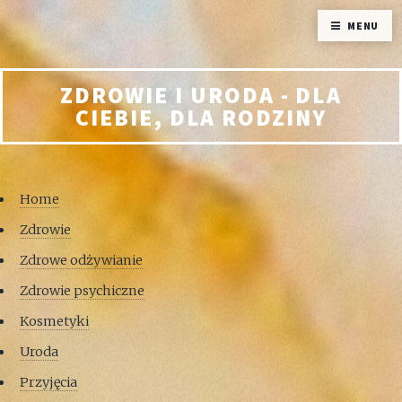
MENU
ZDROWIE I URODA - DLA
CIEBIE, DLA RODZINY
Home
Zdrowie
Zdrowe odżywianie
Zdrowie psychiczne
Kosmetyki
Uroda
Przyjęcia