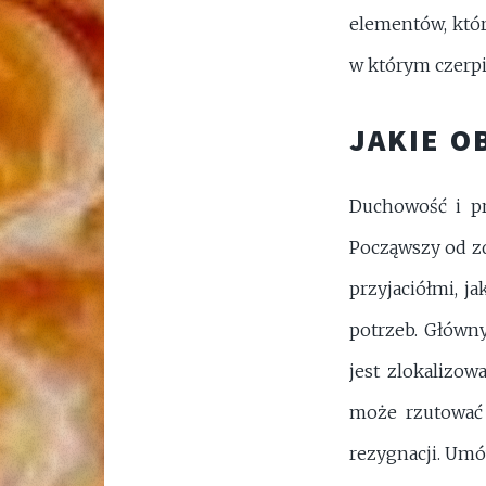
elementów, któr
w którym czerpi
JAKIE O
Duchowość i p
Począwszy od zdr
przyjaciółmi, j
potrzeb. Główn
jest zlokalizo
może rzutować 
rezygnacji. Umó