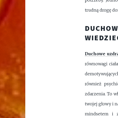
trudną drogę dor
DUCHOW
WIEDZIE
Duchowe uzdr
równowagi ciała
demotywujących 
również psychi
zdarzenia. To w
twojej głowy i 
mindsetem i 