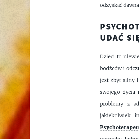
odzyskać dawną
PSYCHOT
UDAĆ SI
Dzieci to niewi
bodźców i odczu
jest zbyt silny
swojego życia 
problemy z ad
jakiekolwiek i
Psychoterapeu
potrzeby. Jedn