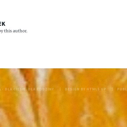
EK
y this author.
 - DLA CIEBIE, DLA RODZINY
DESIGN BY
HTML5 UP
PUB