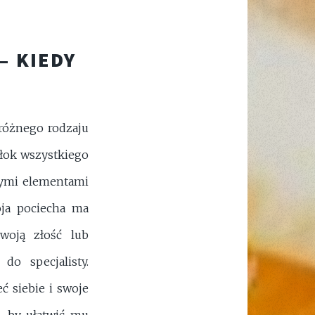
– KIEDY
 różnego rodzaju
tłok wszystkiego
lnymi elementami
oja pociecha ma
woją złość lub
do specjalisty.
ć siebie i swoje
, by ułatwić mu