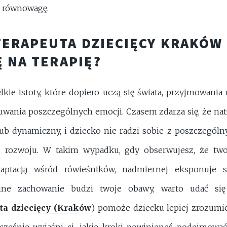
 równowagę.
ERAPEUTA DZIECIĘCY KRAKÓW 
Ę NA TERAPIĘ?
elkie istoty, które dopiero uczą się świata, przyjmowania
wania poszczególnych emocji. Czasem zdarza się, że na
 lub dynamiczny, i dziecko nie radzi sobie z poszczegó
i rozwoju. W takim wypadku, gdy obserwujesz, że tw
aptacją wśród rówieśników, nadmiernej eksponuje s
nne zachowanie budzi twoje obawy, warto udać się 
ta dziecięcy (Kraków
) pomoże dziecku lepiej zrozumie
ocześnie wyjaśni ci, jakie kroki powinieneś podejmować