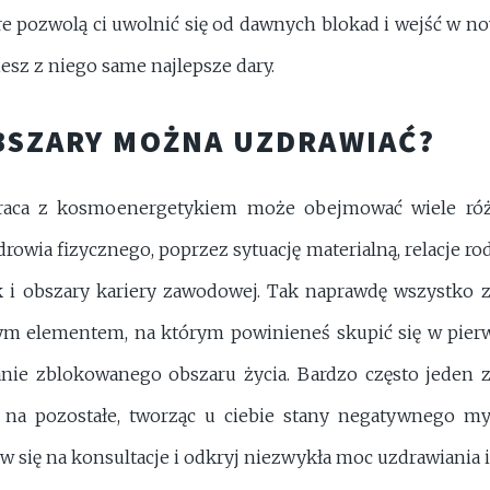
e pozwolą ci uwolnić się od dawnych blokad i wejść w now
esz z niego same najlepsze dary.
BSZARY MOŻNA UZDRAWIAĆ?
raca z kosmoenergetykiem może obejmować wiele róż
owia fizycznego, poprzez sytuację materialną, relacje rod
ak i obszary kariery zawodowej. Tak naprawdę wszystko 
ym elementem, na którym powinieneś skupić się w pierws
wanie zblokowanego obszaru życia. Bardzo często jeden
na pozostałe, tworząc u ciebie stany negatywnego myś
w się na konsultacje i odkryj niezwykła moc uzdrawiania 