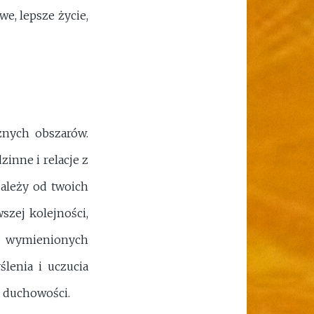
e, lepsze życie,
nych obszarów.
zinne i relacje z
zależy od twoich
zej kolejności,
 z wymienionych
lenia i uczucia
i duchowości.