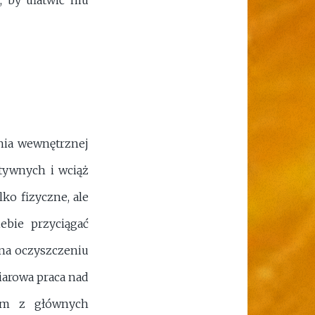
nia wewnętrznej
atywnych i wciąż
ko fizyczne, ale
ebie przyciągać
 na oczyszczeniu
iarowa praca nad
ym z głównych