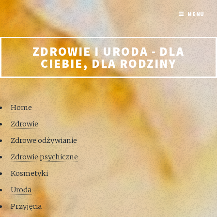
MENU
ZDROWIE I URODA - DLA
CIEBIE, DLA RODZINY
Home
Zdrowie
Zdrowe odżywianie
Zdrowie psychiczne
Kosmetyki
Uroda
Przyjęcia