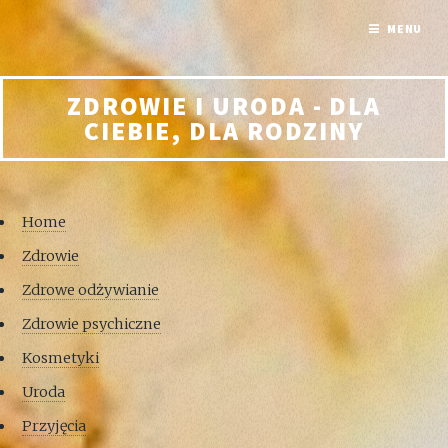
MENU
ZDROWIE I URODA - DLA
CIEBIE, DLA RODZINY
Home
Zdrowie
Zdrowe odżywianie
Zdrowie psychiczne
Kosmetyki
Uroda
Przyjęcia