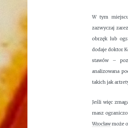
W tym miejscu 
zazwyczaj zarez
obrzęk lub ogr
dodaje doktor K
stawów – pozw
analizowana po
takich jak artr
Jeśli więc zma
masz ograniczo
Wrocław
może ok