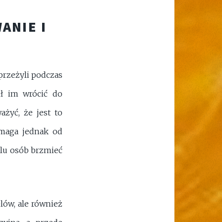
ANIE I
przeżyli podczas
ił im wrócić do
żyć, że jest to
ymaga jednak od
elu osób brzmieć
lów, ale również