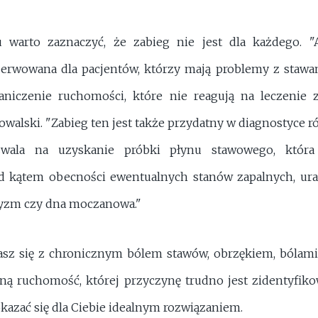
warto zaznaczyć, że zabieg nie jest dla każdego. "A
erwowana dla pacjentów, którzy mają problemy z stawami
aniczenie ruchomości, które nie reagują na leczenie 
owalski. "Zabieg ten jest także przydatny w diagnostyce 
ala na uzyskanie próbki płynu stawowego, która 
d kątem obecności ewentualnych stanów zapalnych, ur
etyzm czy dna moczanowa."
gasz się z chronicznym bólem stawów, obrzękiem, bólam
ną ruchomość, której przyczynę trudno jest zidentyfik
azać się dla Ciebie idealnym rozwiązaniem.