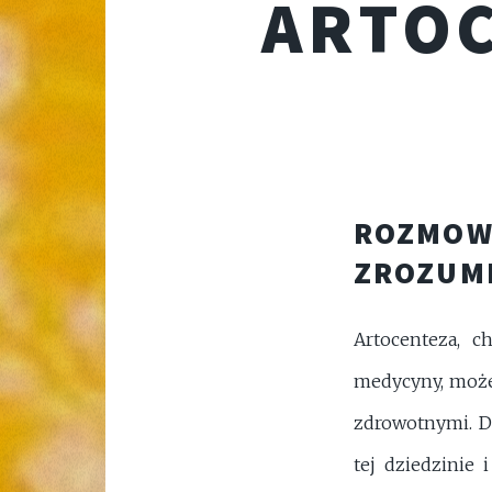
ARTOC
ROZMOW
ZROZUMI
Artocenteza, 
medycyny, może
zdrowotnymi. Do
tej dziedzinie