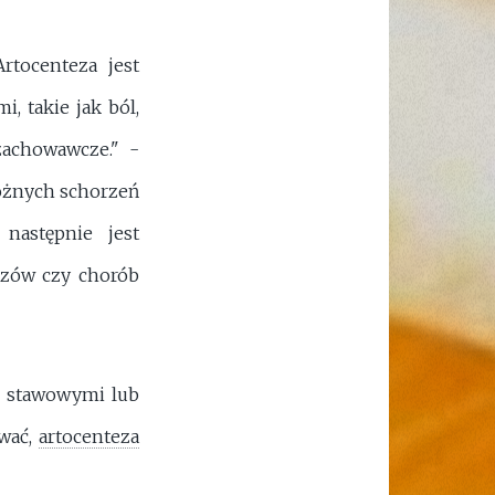
rtocenteza jest
, takie jak ból,
zachowawcze." -
różnych schorzeń
następnie jest
azów czy chorób
i stawowymi lub
ować,
artocenteza