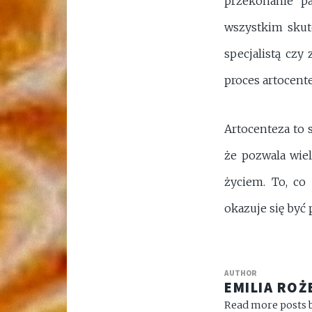
przekonanie pa
wszystkim skut
specjalistą czy
proces artocent
Artocenteza to 
że pozwala wiel
życiem. To, co
okazuje się być
AUTHOR
EMILIA ROŻ
Read more posts b