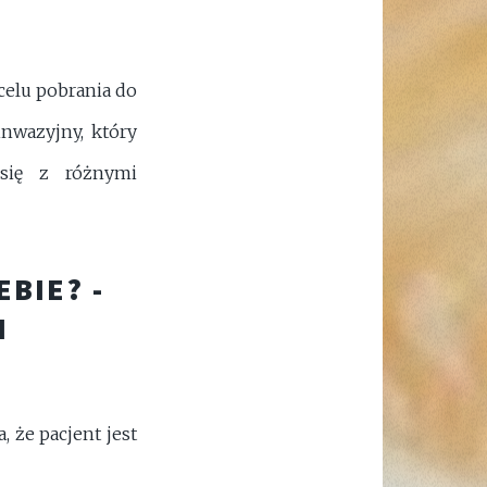
celu pobrania do
nwazyjny, który
się z różnymi
EBIE? -
I
 że pacjent jest