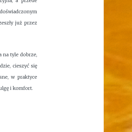
zyjna, a przede
z doświadczonym
zeszły już przez
 na tyle dobrze,
zie, cieszyć się
sne, w praktyce
lgę i komfort.