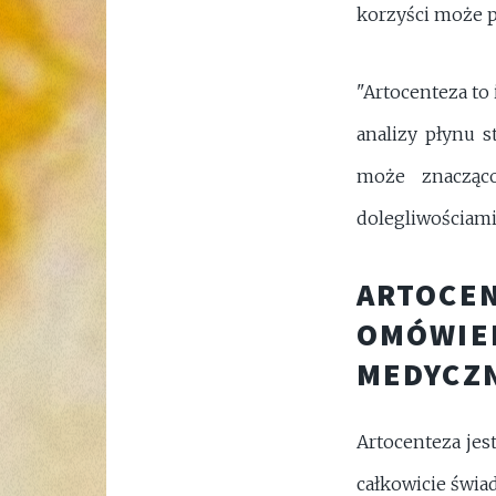
korzyści może p
"Artocenteza to
analizy płynu 
może znacząc
dolegliwościami
ARTOCEN
OMÓWIEN
MEDYCZ
Artocenteza jes
całkowicie świa