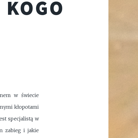
A KOGO
inem w świecie
wnymi kłopotami
st specjalistą w
 zabieg i jakie