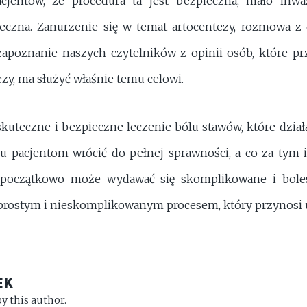
cjentów, że procedura ta jest bezpieczna, mało inwa
eczna. Zanurzenie się w temat artocentezy, rozmowa 
 zapoznanie naszych czytelników z opinii osób, które pr
ezy, ma służyć właśnie temu celowi.
skuteczne i bezpieczne leczenie bólu stawów, które działa
u pacjentom wrócić do pełnej sprawności, a co za tym id
 początkowo może wydawać się skomplikowane i bole
 prostym i nieskomplikowanym procesem, który przynosi u
EK
y this author.