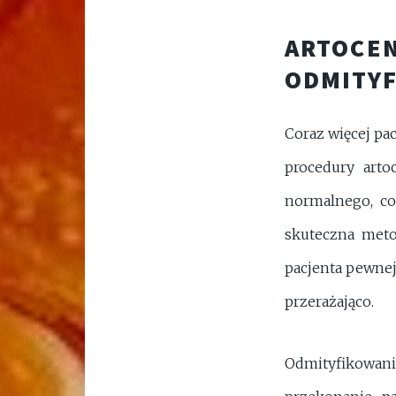
ARTOCEN
ODMITY
Coraz więcej pa
procedury arto
normalnego, co
skuteczna meto
pacjenta pewnej
przerażająco.
Odmityfikowanie