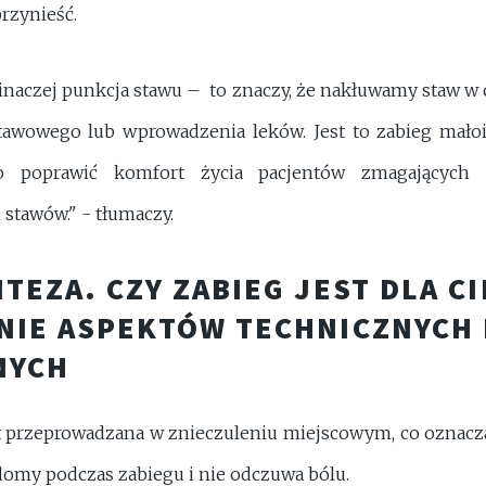
rzynieść.
 inaczej punkcja stawu – to znaczy, że nakłuwamy staw w 
stawowego lub wprowadzenia leków. Jest to zabieg małoi
o poprawić komfort życia pacjentów zmagających 
 stawów." - tłumaczy.
TEZA. CZY ZABIEG JEST DLA CI
IE ASPEKTÓW TECHNICZNYCH 
NYCH
t przeprowadzana w znieczuleniu miejscowym, co oznacza,
domy podczas zabiegu i nie odczuwa bólu.